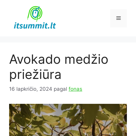
Pereiti
prie
Meniu
turinio
Avokado medžio
priežiūra
16 lapkričio, 2024
pagal
fonas