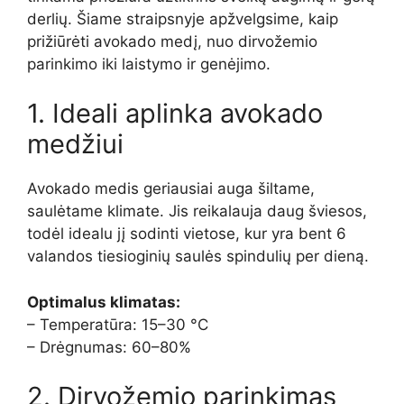
derlių. Šiame straipsnyje apžvelgsime, kaip
prižiūrėti avokado medį, nuo dirvožemio
parinkimo iki laistymo ir genėjimo.
1. Ideali aplinka avokado
medžiui
Avokado medis geriausiai auga šiltame,
saulėtame klimate. Jis reikalauja daug šviesos,
todėl idealu jį sodinti vietose, kur yra bent 6
valandos tiesioginių saulės spindulių per dieną.
Optimalus klimatas:
– Temperatūra: 15–30 °C
– Drėgnumas: 60–80%
2. Dirvožemio parinkimas