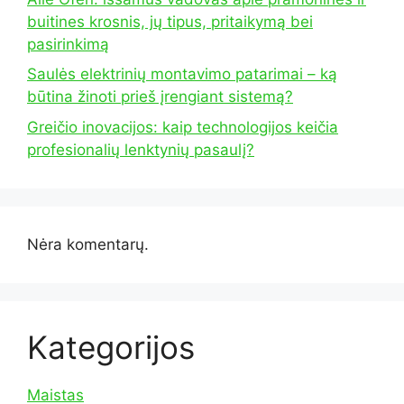
buitines krosnis, jų tipus, pritaikymą bei
pasirinkimą
Saulės elektrinių montavimo patarimai – ką
būtina žinoti prieš įrengiant sistemą?
Greičio inovacijos: kaip technologijos keičia
profesionalių lenktynių pasaulį?
Nėra komentarų.
Kategorijos
Maistas