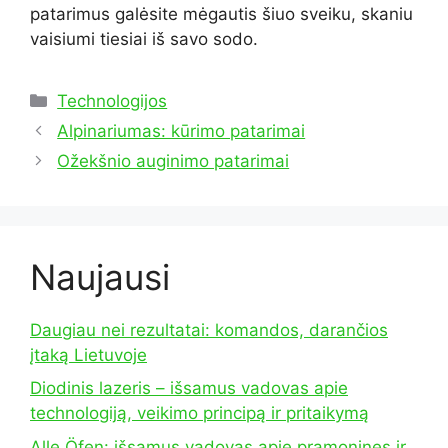
patarimus galėsite mėgautis šiuo sveiku, skaniu
vaisiumi tiesiai iš savo sodo.
Kategorijos
Technologijos
Alpinariumas: kūrimo patarimai
Ožekšnio auginimo patarimai
Naujausi
Daugiau nei rezultatai: komandos, darančios
įtaką Lietuvoje
Diodinis lazeris – išsamus vadovas apie
technologiją, veikimo principą ir pritaikymą
Alle Öfen: išsamus vadovas apie pramonines ir