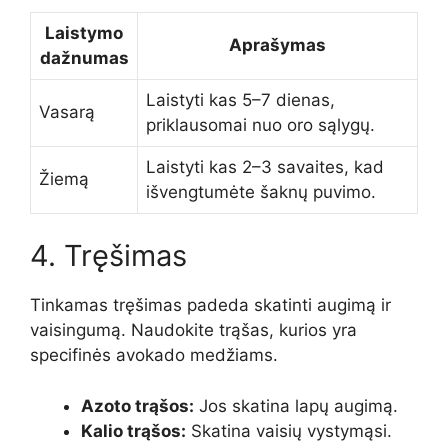
Laistymo
Aprašymas
dažnumas
Laistyti kas 5–7 dienas,
Vasarą
priklausomai nuo oro sąlygų.
Laistyti kas 2–3 savaites, kad
Žiemą
išvengtumėte šaknų puvimo.
4. Tręšimas
Tinkamas tręšimas padeda skatinti augimą ir
vaisingumą. Naudokite trąšas, kurios yra
specifinės avokado medžiams.
Azoto trąšos:
Jos skatina lapų augimą.
Kalio trąšos:
Skatina vaisių vystymąsi.