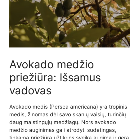
Avokado medžio
priežiūra: Išsamus
vadovas
Avokado medis (Persea americana) yra tropinis
medis, žinomas dėl savo skanių vaisių, turinčių
daug maistingųjų medžiagų. Nors avokado
medžio auginimas gali atrodyti sudėtingas,
tinkama priežiūra užtikrins sveiką augimą ir gerą