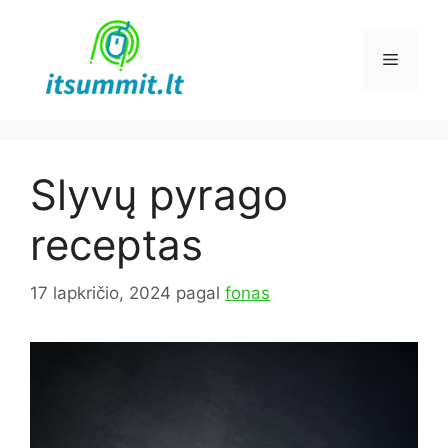
Pereiti
prie
Meniu
turinio
Slyvų pyrago
receptas
17 lapkričio, 2024
pagal
fonas