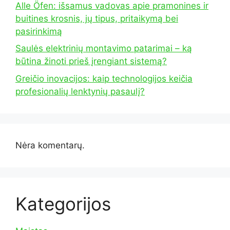
Alle Öfen: išsamus vadovas apie pramonines ir
buitines krosnis, jų tipus, pritaikymą bei
pasirinkimą
Saulės elektrinių montavimo patarimai – ką
būtina žinoti prieš įrengiant sistemą?
Greičio inovacijos: kaip technologijos keičia
profesionalių lenktynių pasaulį?
Nėra komentarų.
Kategorijos