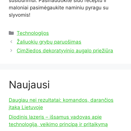
susibūrimui. Pasinaudokite šiuo receptu ir
maloniai pasimėgaukite naminiu pyragu su
slyvomis!
Kategorijos
Technologijos
Žaliuokių grybų paruošimas
Cimžiedos dekoratyvinio augalo priežiūra
Naujausi
Daugiau nei rezultatai: komandos, darančios
įtaką Lietuvoje
Diodinis lazeris – išsamus vadovas apie
technologiją, veikimo principą ir pritaikymą