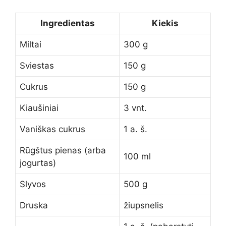
Ingredientas
Kiekis
Miltai
300 g
Sviestas
150 g
Cukrus
150 g
Kiaušiniai
3 vnt.
Vaniškas cukrus
1 a. š.
Rūgštus pienas (arba
100 ml
jogurtas)
Slyvos
500 g
Druska
žiupsnelis