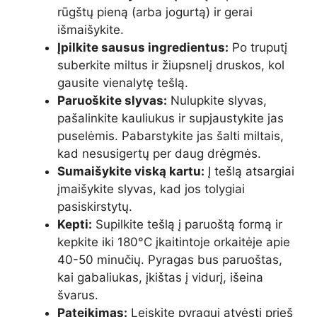
rūgštų pieną (arba jogurtą) ir gerai
išmaišykite.
Įpilkite sausus ingredientus:
Po truputį
suberkite miltus ir žiupsnelį druskos, kol
gausite vienalytę tešlą.
Paruoškite slyvas:
Nulupkite slyvas,
pašalinkite kauliukus ir supjaustykite jas
puselėmis. Pabarstykite jas šalti miltais,
kad nesusigertų per daug drėgmės.
Sumaišykite viską kartu:
Į tešlą atsargiai
įmaišykite slyvas, kad jos tolygiai
pasiskirstytų.
Kepti:
Supilkite tešlą į paruoštą formą ir
kepkite iki 180°C įkaitintoje orkaitėje apie
40-50 minučių. Pyragas bus paruoštas,
kai gabaliukas, įkištas į vidurį, išeina
švarus.
Pateikimas:
Leiskite pyragui atvėsti prieš