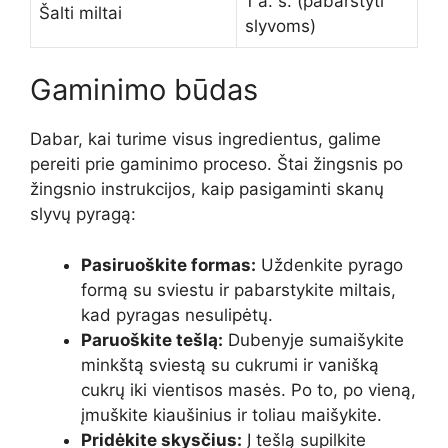
1 a. š. (pabarstyti
Šalti miltai
slyvoms)
Gaminimo būdas
Dabar, kai turime visus ingredientus, galime
pereiti prie gaminimo proceso. Štai žingsnis po
žingsnio instrukcijos, kaip pasigaminti skanų
slyvų pyragą:
Pasiruoškite formas:
Uždenkite pyrago
formą su sviestu ir pabarstykite miltais,
kad pyragas nesulipėtų.
Paruoškite tešlą:
Dubenyje sumaišykite
minkštą sviestą su cukrumi ir vanišką
cukrų iki vientisos masės. Po to, po vieną,
įmuškite kiaušinius ir toliau maišykite.
Pridėkite skysčius:
Į tešlą supilkite